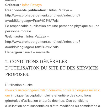
Créateur
:
Infos Pattaya
Responsable publication
: Infos Pattaya –
http://www.prohebergement.com/hesk/index.php?
a=add&language=Fran%C3%A7ais
Le responsable publication est une personne physique ou une
personne morale.
Webmaster
: Infos Pattaya –
http://www.prohebergement.com/hesk/index.php?
a=add&language=Fran%C3%A7ais
Hébergeur
: nuxit – marseille
2. CONDITIONS GÉNÉRALES
D’UTILISATION DU SITE ET DES SERVICES
PROPOSÉS.
L’utilisation du site
www.coisiereplongeesimilan.comwww.coisiereplongeesimilan.c
om
implique l’acceptation pleine et entière des conditions
générales d’utilisation ci-après décrites. Ces conditions
d’utilisation sont susceptibles d’être modifiées ou complétées à